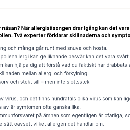
ner näsan? När allergisäsongen drar igång kan det vara
pollen. Två experter förklarar skillnaderna och sympt
gång och många går runt med snuva och hosta.
pollenallergi kan ge liknande besvär kan det vara svårt
 kan hjälpa dig att förstå vad du faktiskt har drabbats 
killnaden mellan allergi och förkylning.
orv och stekt sill – men inte slottsstek
av virus, och det finns hundratals olika virus som kan 
as av är symtomen ofta ganska lika.
immunförsvaret på ämnen som egentligen är ofarliga, so
 sätt oavsett vilket allergen det handlar om.