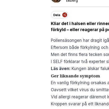
Ekberg
Dela
Kliar det i halsen eller rin
förkyld – eller reagerar på 
Pollensäsongen har dragit i
Eftersom både förkylning och 
Men det finns flera tecken som
I
SELF
förklarar två experter s
Läs även:
Kungen älskar faluk
Ger liknande symptom
En vanlig förkylning orsakas 
Oavsett vilket virus du smitt
Vid allergi reagerar däremot 
Kroppen svarar på ett liknande