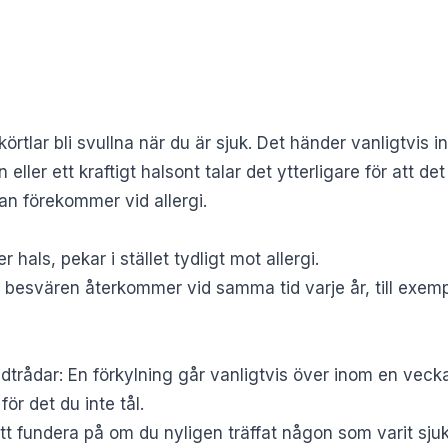
tlar bli svullna när du är sjuk. Det händer vanligtvis int
ller ett kraftigt halsont talar det ytterligare för att det
n förekommer vid allergi.
er hals, pekar i stället tydligt mot allergi.
m besvären återkommer vid samma tid varje år, till exem
dtrådar: En förkylning går vanligtvis över inom en vec
för det du inte tål.
t fundera på om du nyligen träffat någon som varit sjuk