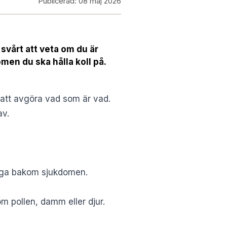
Publicerad:
08 maj 2026
 svårt att veta om du är
omen du ska hålla koll på.
 att avgöra vad som är vad.
av.
ligga bakom sjukdomen.
m pollen, damm eller djur.