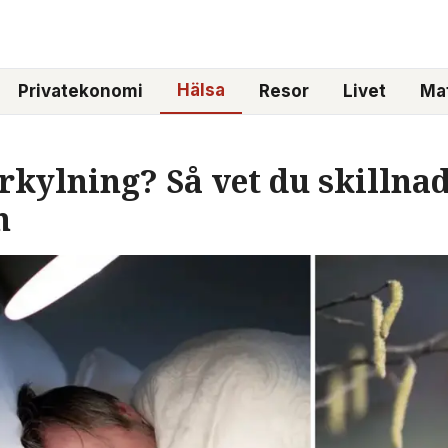
Hälsa
Privatekonomi
Resor
Livet
Mat
förkylning? Så vet du skilln
n