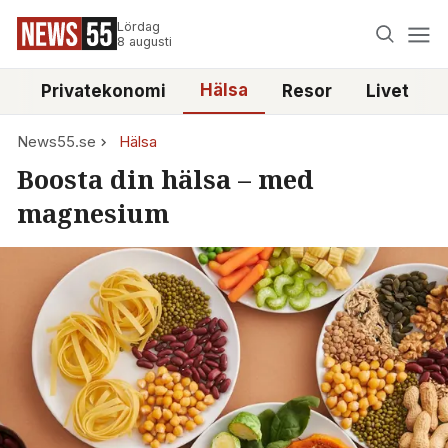
Lördag
8 augusti
Hälsa
e
Privatekonomi
Resor
Livet
News55.se
Hälsa
Boosta din hälsa – med
magnesium