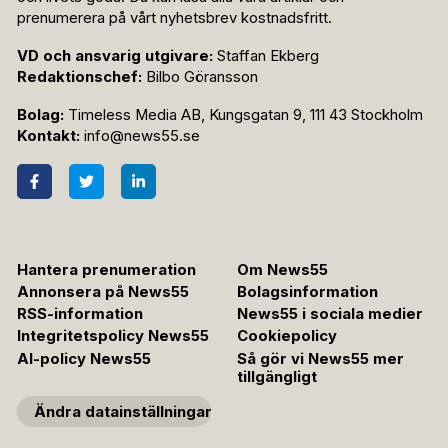
prenumerera på vårt nyhetsbrev kostnadsfritt.
VD och ansvarig utgivare:
Staffan Ekberg
Redaktionschef:
Bilbo Göransson
Bolag:
Timeless Media AB, Kungsgatan 9, 111 43 Stockholm
Kontakt:
info@news55.se
Hantera prenumeration
Om News55
Annonsera på News55
Bolagsinformation
RSS-information
News55 i sociala medier
Integritetspolicy News55
Cookiepolicy
AI-policy News55
Så gör vi News55 mer
tillgängligt
Ändra datainställningar