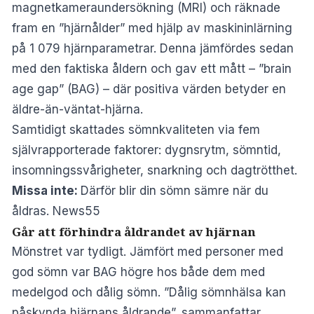
magnetkameraundersökning (MRI) och räknade
fram en ”hjärnålder” med hjälp av maskininlärning
på 1 079 hjärnparametrar. Denna jämfördes sedan
med den faktiska åldern och gav ett mått – ”brain
age gap” (BAG) – där positiva värden betyder en
äldre-än-väntat-hjärna.
Samtidigt skattades sömnkvaliteten via fem
självrapporterade faktorer: dygnsrytm, sömntid,
insomningssvårigheter, snarkning och dagtrötthet.
Missa inte:
Därför blir din sömn sämre när du
åldras. News55
Går att förhindra åldrandet av hjärnan
Mönstret var tydligt. Jämfört med personer med
god sömn var BAG högre hos både dem med
medelgod och dålig sömn. ”Dålig sömnhälsa kan
påskynda hjärnans åldrande”, sammanfattar