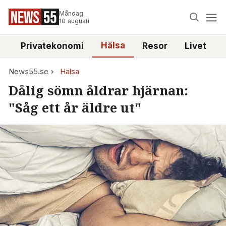
Måndag
10 augusti
Hälsa
e
Privatekonomi
Resor
Livet
News55.se
Hälsa
Dålig sömn åldrar hjärnan:
"Såg ett år äldre ut"