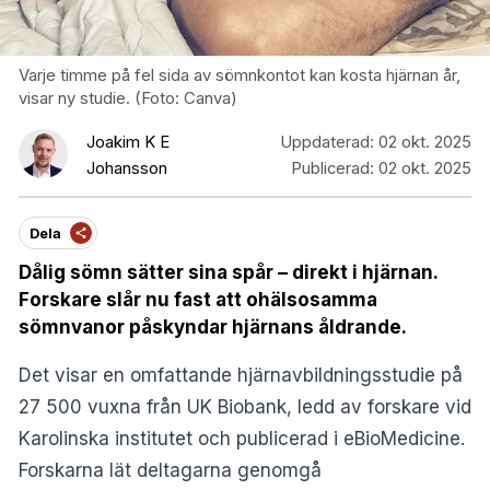
Varje timme på fel sida av sömnkontot kan kosta hjärnan år,
visar ny studie. (Foto: Canva)
Joakim K E
Uppdaterad:
02 okt. 2025
Johansson
Publicerad:
02 okt. 2025
Dela
Dålig sömn sätter sina spår – direkt i hjärnan.
Forskare slår nu fast att ohälsosamma
sömnvanor påskyndar hjärnans åldrande.
Det visar en omfattande hjärnavbildningsstudie på
27 500 vuxna från UK Biobank, ledd av forskare vid
Karolinska institutet och publicerad i
eBioMedicine
.
Forskarna lät deltagarna genomgå