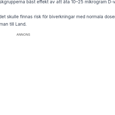
 riskgrupperna bäst effekt av att äta 10–25 mikrogram D-
det skulle finnas risk för biverkningar med normala doser
an till Land.
ANNONS