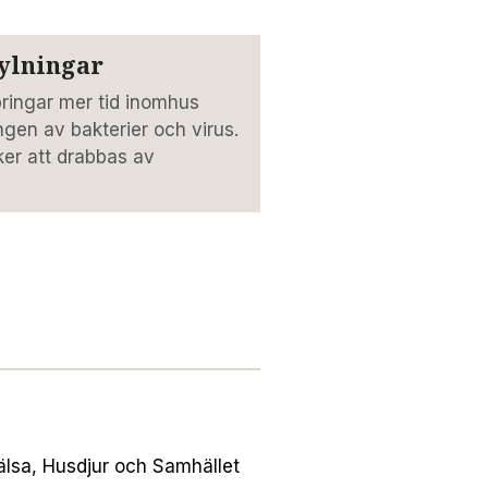
kylningar
llbringar mer tid inomhus
gen av bakterier och virus.
ker att drabbas av
Hälsa, Husdjur och Samhället