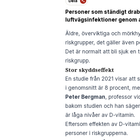
Dela
Personer som ständigt drabb
luftvägsinfektioner genom a
Äldre, överviktiga och mörkhy
riskgrupper, det gäller även p
Det är normalt att bli sjuk en
riskgrupp.
Stor skyddseffekt
En studie från 2021
visar att 
i genomsnitt är 8 procent, me
Peter Bergman
, professor vi
bakom studien och han säger a
är låga nivåer av D-vitamin.
Eftersom effekten av D-vitami
personer i riskgrupperna.