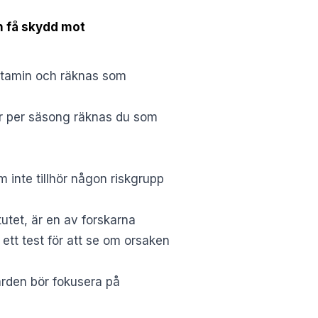
n få skydd mot
vitamin och räknas som
nger per säsong räknas du som
m inte tillhör någon riskgrupp
tutet, är en av forskarna
ett test för att se om orsaken
ården bör fokusera på