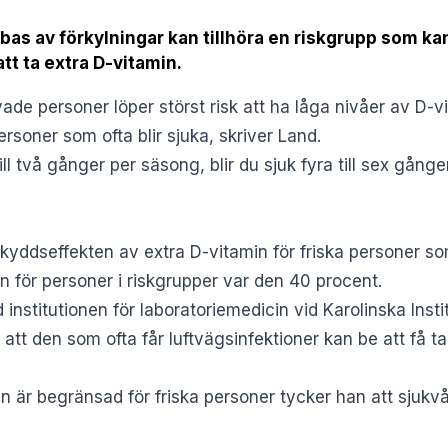
as av förkylningar kan tillhöra en riskgrupp som ka
tt ta extra D-vitamin.
ade personer löper störst risk att ha låga nivåer av D-
ersoner som ofta blir sjuka, skriver
Land
.
 till två gånger per säsong, blir du sjuk fyra till sex gå
skyddseffekten av
extra D-vitamin
för friska personer so
n för personer i riskgrupper var den 40 procent.
d institutionen för laboratoriemedicin vid Karolinska Insti
tt den som ofta får luftvägsinfektioner kan be att få ta 
n är begränsad för friska personer tycker han att sjukv