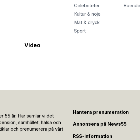
Celebriteter
Boend
Kultur & nöje
Mat & dryck
Sport
Video
Hantera prenumeration
r 55 år. Här samlar vi det
pension, samhället, hälsa och
Annonsera på News55
rtiklar och prenumerera på vårt
RSS-information