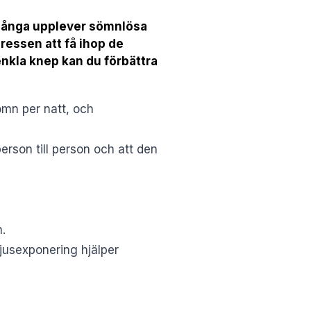
. Många upplever sömnlösa
ressen att få ihop de
nkla knep kan du förbättra
mn per natt, och
rson till person och att den
.
 Ljusexponering hjälper