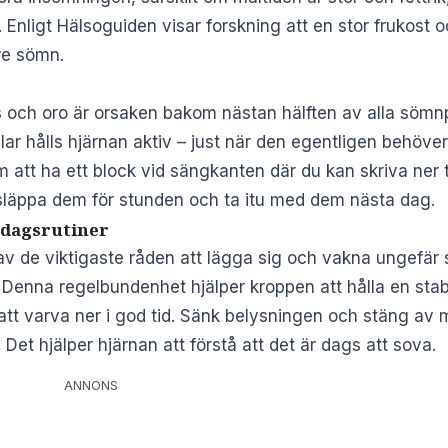
. Enligt
Hälsoguiden
visar forskning att en stor frukost
re sömn.
s och oro är orsaken bakom nästan hälften av alla sömn
ar hålls hjärnan aktiv – just när den egentligen behöver
 att ha ett block vid sängkanten där du kan skriva ner
 släppa dem för stunden och ta itu med dem nästa dag.
rdagsrutiner
 av de viktigaste råden att lägga sig och vakna ungefär
 Denna regelbundenhet hjälper kroppen att hålla en stab
att varva ner i god tid. Sänk belysningen och stäng av m
Det hjälper hjärnan att förstå att det är dags att sova.
ANNONS