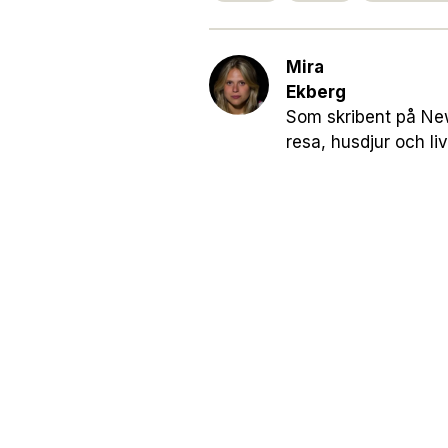
Mira
Ekberg
Som skribent på New
resa, husdjur och live