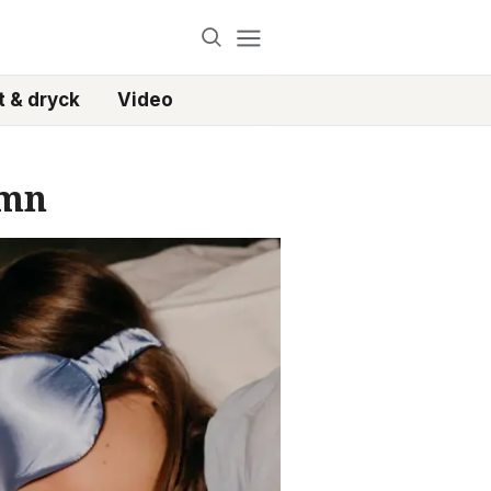
 & dryck
Video
ömn