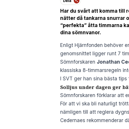
Dela
Har du svårt att komma till
nätter då tankarna snurrar 
“perfekta” åtta timmarna k
dina sömnvanor.
Enligt
Hjärnfonden
behöver en
genomsnittet ligger runt 7 ti
Sömnforskaren
Jonathan Ce
klassiska 8-timmarsregeln int
I
SVT
ger han sina bästa tips 
Solljus under dagen ger b
Sömnforskaren förklarar att 
För att vi ska bli naturligt tr
nämligen till att reglera dygns
Cedernaes rekommenderar där