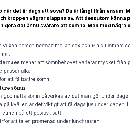
 ro när det är dags att sova? Du är långt ifrån ensam
och kroppen vägrar slappna av. Att dessutom känna p
an göra det ännu svårare att somna. Men med några e
 vuxen person normalt mellan sex och 9 nio timmars sö
mmar.
dernaes
menar att sömnbehovet varierar mycket från pe
e passar alla.
för att få bättre sömn.
ättre sömn
en god natts sömn påverkas av det man gör under dagen
ötta på kvällen är det viktigt att få dagsljus under dagen.
rytmen på ett positivt sätt.
för att ta en promenad under lunchrasten.