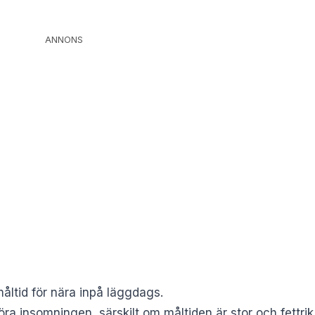
ANNONS
r måltid för nära inpå läggdags.
töra insomningen, särskilt om måltiden är stor och fettr