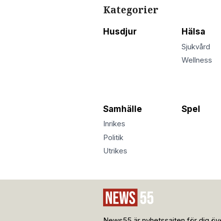
Kategorier
Husdjur
Hälsa
Sjukvård
Wellness
Samhälle
Spel
Inrikes
Politik
Utrikes
News55 är nyhetssajten för dig öve