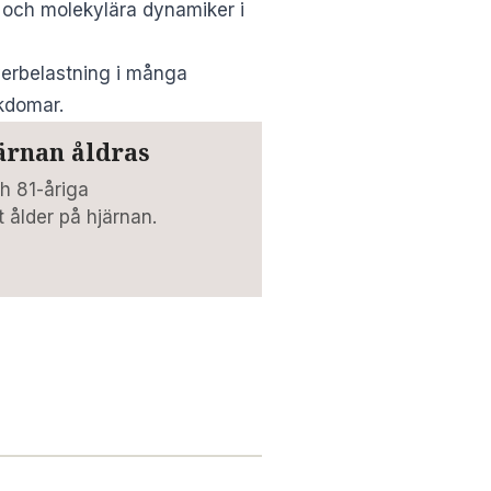
a och molekylära dynamiker i
verbelastning i många
ukdomar.
ärnan åldras
h 81-åriga
 ålder på hjärnan.