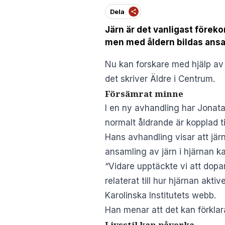
Dela
Järn är det vanligast föreko
men med åldern bildas ansa
Nu kan forskare med hjälp av
det skriver
Äldre i Centrum
.
Försämrat minne
I
en ny avhandling
har Jonatan
normalt åldrande är kopplad ti
Hans avhandling visar att jär
ansamling av järn i hjärnan ka
“Vidare upptäckte vi att dopam
relaterat till hur hjärnan akt
Karolinska Institutets webb
.
Han menar att det kan förklara
Livsstil kan påverka