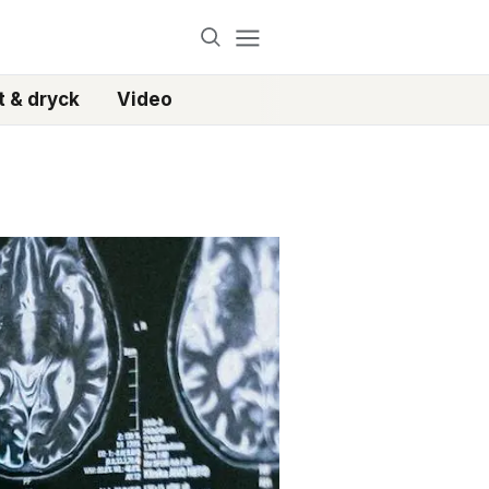
 & dryck
Video