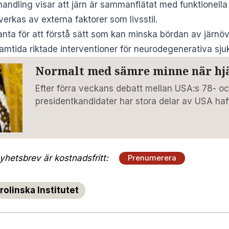
andling visar att järn är sammanflätat med funktionell
erkas av externa faktorer som livsstil.
anta för att förstå sätt som kan minska bördan av järnö
framtida riktade interventioner för neurodegenerativa sj
Normalt med sämre minne när hj
Efter förra veckans debatt mellan USA:s 78- oc
presidentkandidater har stora delar av USA haft
hetsbrev är kostnadsfritt:
Prenumerera
rolinska Institutet