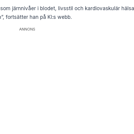
er som järnnivåer i blodet, livsstil och kardiovaskulär hä
”, fortsätter han på KI:s webb.
ANNONS