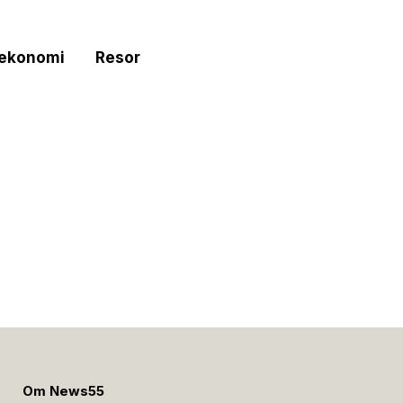
tekonomi
Resor
e
Om News55