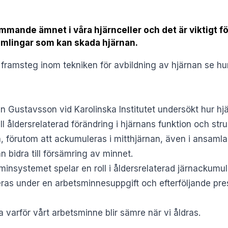
mmande ämnet i våra hjärnceller och det är viktigt fö
mlingar som kan skada hjärnan.
 framsteg inom tekniken för avbildning av hjärnan se hu
 Gustavsson vid Karolinska Institutet undersökt hur hjä
ll åldersrelaterad förändring i hjärnans funktion och stru
n, förutom att ackumuleras i mitthjärnan, även i ansaml
n bidra till försämring av minnet.
insystemet spelar en roll i åldersrelaterad järnackumuleri
iveras under en arbetsminnesuppgift och efterföljande pre
 varför vårt arbetsminne blir sämre när vi åldras.