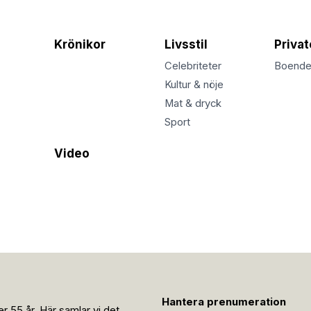
Krönikor
Livsstil
Priva
Celebriteter
Boend
Kultur & nöje
Mat & dryck
Sport
Video
Hantera prenumeration
r 55 år. Här samlar vi det