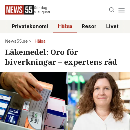
Söndag
9 augusti
Hälsa
e
Privatekonomi
Resor
Livet
News55.se
Hälsa
Läkemedel: Oro för
biverkningar – expertens råd