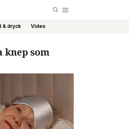
 & dryck
Video
la knep som