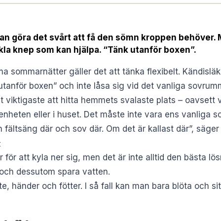
 göra det svårt att få den sömn kroppen behöver. M
kla knep som kan hjälpa. “Tänk utanför boxen”.
a sommarnätter gäller det att tänka flexibelt. Kändislä
tanför boxen” och inte låsa sig vid det vanliga sovrum
t viktigaste att hitta hemmets svalaste plats – oavsett v
ägenheten eller i huset. Det måste inte vara ens vanliga s
n fältsäng där och sov där. Om det är kallast där”, säger
t
ör att kyla ner sig, men det är inte alltid den bästa lösn
– och dessutom spara vatten.
, händer och fötter. I så fall kan man bara blöta och sit