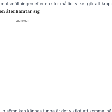
atsmältningen efter en stor måltid, vilket gör att krop
pen återhämtar sig
ANNONS
 sömn kan kännas tunga är det viktigt att komma ihåg att