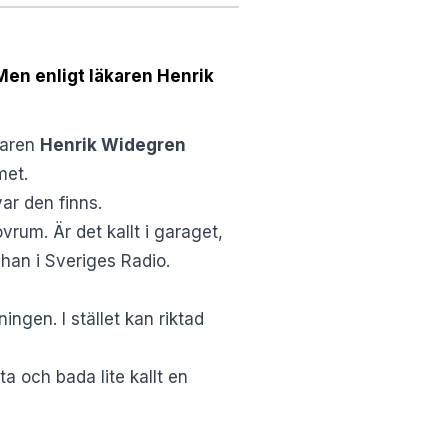
en enligt läkaren Henrik
karen
Henrik Widegren
met.
ar den finns.
ovrum. Är det kallt i garaget,
 han i
Sveriges Radio
.
ingen. I stället kan riktad
ta och bada lite kallt en