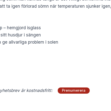
t ta igen förlorad sömn när temperaturen sjunker igen,
p – hemgjord isglass
 sitt husdjur i sängen
ge allvarliga problem i solen
hetsbrev är kostnadsfritt:
Prenumerera