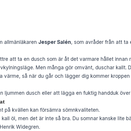
om
allmänläkaren
Jesper Salén
, som avråder från att ta
ättre att ta en dusch som är åt det varmare hållet innan
i avkylningsläge. Men många gör omvänt, duschar kallt. 
pa värme, så när du går och lägger dig kommer kroppen a
n ljummen dusch eller att lägga en fuktig handduk över
at
nt på kvällen kan försämra sömnkvaliteten.
 kall öl, men det är inte så bra. Du somnar kanske lite 
 Henrik Widegren.