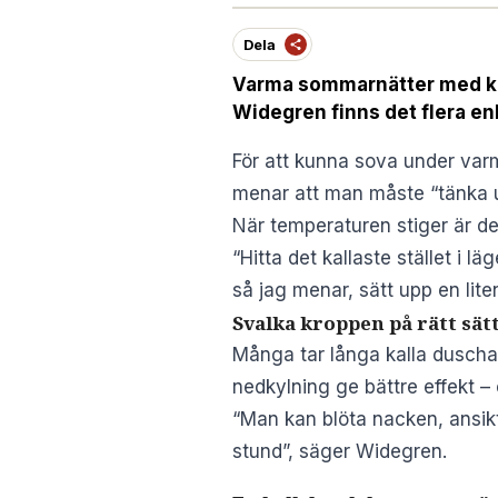
Dela
Varma sommarnätter med kan
Widegren finns det flera en
För att kunna sova under varm
menar att man måste “tänka u
När temperaturen stiger är de
“Hitta det kallaste stället i l
så jag menar, sätt upp en lite
Svalka kroppen på rätt sät
Många tar långa kalla duschar f
nedkylning ge bättre effekt 
“Man kan blöta nacken, ansikte
stund”, säger Widegren.