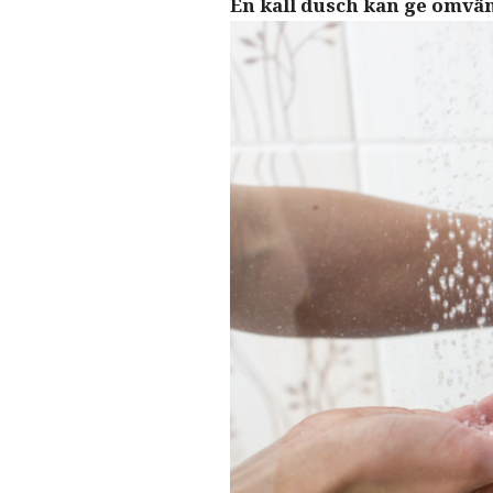
En kall dusch kan ge omvän