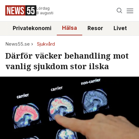
Lördag
8 augusti
Hälsa
e
Privatekonomi
Resor
Livet
News55.se
Sjukvård
Därför väcker behandling mot
vanlig sjukdom stor ilska