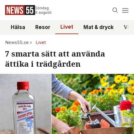
Söndag
9 augusti
Livet
i
Hälsa
Resor
Mat & dryck
Vid
News55.se
Livet
7 smarta sätt att använda
ättika i trädgården