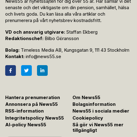
News55 är nyhetssajten för dig över 55 år. Här samlar vi det
senaste och det viktigaste om din pension, samhället, hälsa
och livets goda. Du kan läsa alla våra artiklar och
prenumerera på vårt nyhetsbrev kostnadsfritt.
VD och ansvarig utgivare:
Staffan Ekberg
Redaktionschef:
Bilbo Göransson
Bolag:
Timeless Media AB, Kungsgatan 9, 111 43 Stockholm
Kontakt:
info@news55.se
Hantera prenumeration
Om News55
Annonsera på News55
Bolagsinformation
RSS-information
News55 i sociala medier
Integritetspolicy News55
Cookiepolicy
AI-policy News55
Så gör vi News55 mer
tillgängligt