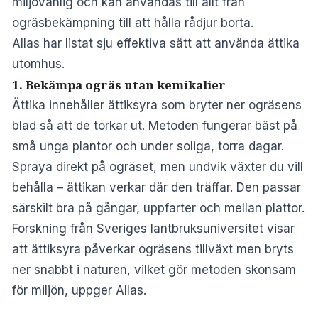
miljövänlig och kan användas till allt från
ogräsbekämpning till att hålla rådjur borta.
Allas
har listat sju effektiva sätt att använda ättika
utomhus.
1. Bekämpa ogräs utan kemikalier
Ättika innehåller ättiksyra som bryter ner ogräsens
blad så att de torkar ut. Metoden fungerar bäst på
små unga plantor och under soliga, torra dagar.
Spraya direkt på ogräset, men undvik växter du vill
behålla – ättikan verkar där den träffar. Den passar
särskilt bra på gångar, uppfarter och mellan plattor.
Forskning från
Sveriges lantbruksuniversitet
visar
att ättiksyra påverkar ogräsens tillväxt men bryts
ner snabbt i naturen, vilket gör metoden skonsam
för miljön, uppger Allas.