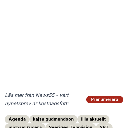
Läs mer från News55 - vårt
Prenumerera
nyhetsbrev är kostnadsfritt:
Agenda
kajsa gudmundson
lilla aktuellt
michael kucera
Sveriges Television
SVT