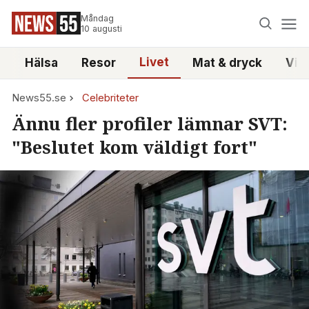
Måndag
10 augusti
Livet
i
Hälsa
Resor
Mat & dryck
Vid
News55.se
Celebriteter
Ännu fler profiler lämnar SVT:
"Beslutet kom väldigt fort"