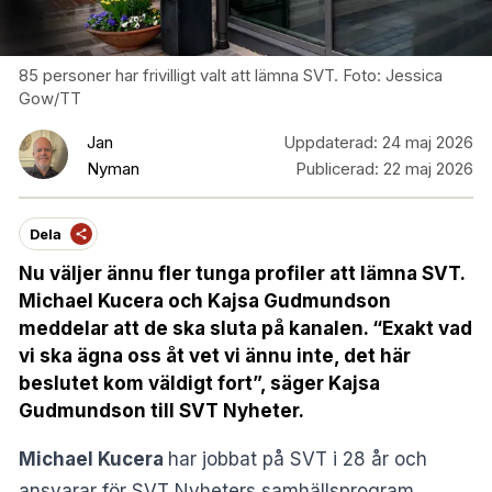
85 personer har frivilligt valt att lämna SVT. Foto: Jessica
Gow/TT
Jan
Uppdaterad:
24 maj 2026
Nyman
Publicerad:
22 maj 2026
Dela
Nu väljer ännu fler tunga profiler att lämna SVT.
Michael Kucera och Kajsa Gudmundson
meddelar att de ska sluta på kanalen. “Exakt vad
vi ska ägna oss åt vet vi ännu inte, det här
beslutet kom väldigt fort”, säger Kajsa
Gudmundson till SVT Nyheter.
Michael Kucera
har jobbat på SVT i 28 år och
ansvarar för SVT Nyheters samhällsprogram.