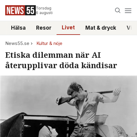
Torsdag
6 augusti
Livet
i
Hälsa
Resor
Mat & dryck
Vid
News55.se
Kultur & nöje
Etiska dilemman när AI
återupplivar döda kändisar