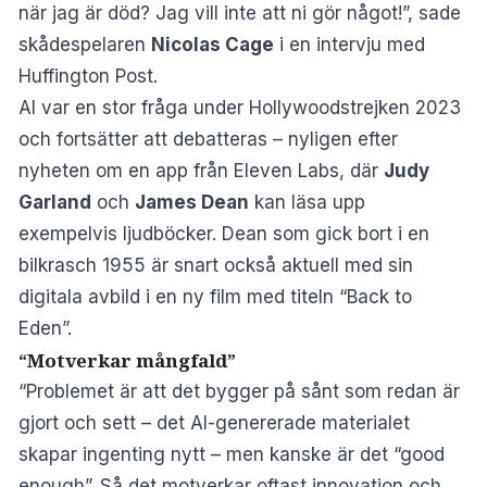
när jag är död? Jag vill inte att ni gör något!”, sade
skådespelaren
Nicolas Cage
i en intervju med
Huffington Post.
AI var en stor fråga under Hollywoodstrejken 2023
och fortsätter att debatteras – nyligen efter
nyheten om en app från Eleven Labs, där
Judy
Garland
och
James Dean
kan läsa upp
exempelvis ljudböcker. Dean som gick bort i en
bilkrasch 1955 är snart också aktuell med sin
digitala avbild i en ny film med titeln “Back to
Eden”.
“Motverkar mångfald”
“Problemet är att det bygger på sånt som redan är
gjort och sett – det AI-genererade materialet
skapar ingenting nytt – men kanske är det “good
enough”. Så det motverkar oftast innovation och