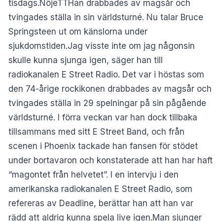
tisdags.NöjeTTHan drabbades av magsår och
tvingades ställa in sin världsturné. Nu talar Bruce
Springsteen ut om känslorna under
sjukdomstiden.Jag visste inte om jag någonsin
skulle kunna sjunga igen, säger han till
radiokanalen E Street Radio. Det var i höstas som
den 74-årige rockikonen drabbades av magsår och
tvingades ställa in 29 spelningar på sin pågående
världsturné. I förra veckan var han dock tillbaka
tillsammans med sitt E Street Band, och från
scenen i Phoenix tackade han fansen för stödet
under bortavaron och konstaterade att han har haft
“magontet från helvetet”. I en intervju i den
amerikanska radiokanalen E Street Radio, som
refereras av Deadline, berättar han att han var
rädd att aldrig kunna spela live igen.Man sjunger