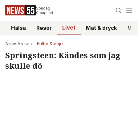
Söndag
9 augusti
Livet
i
Hälsa
Resor
Mat & dryck
Vid
News55.se
Kultur & nöje
Springsteen: Kändes som jag
skulle dö