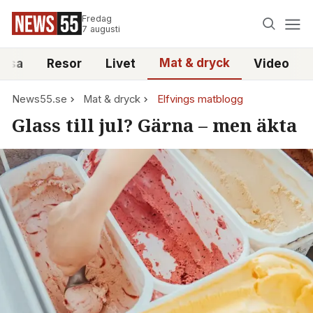
Fredag
7 augusti
Mat & dryck
älsa
Resor
Livet
Video
News55.se
Mat & dryck
Elfvings matblogg
Glass till jul? Gärna – men äkta