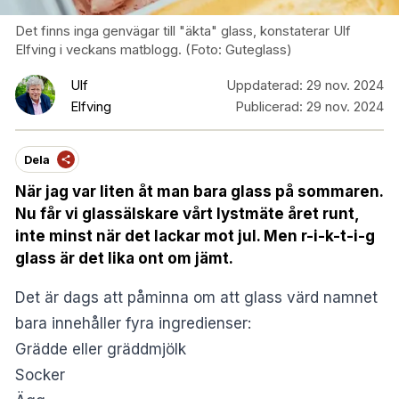
Det finns inga genvägar till "äkta" glass, konstaterar Ulf
Elfving i veckans matblogg. (Foto: Guteglass)
Ulf
Uppdaterad:
29 nov. 2024
Elfving
Publicerad:
29 nov. 2024
Dela
När jag var liten åt man bara glass på sommaren.
Nu får vi glassälskare vårt lystmäte året runt,
inte minst när det lackar mot jul. Men r-i-k-t-i-g
glass är det lika ont om jämt.
Det är dags att påminna om att glass värd namnet
bara innehåller fyra ingredienser:
Grädde eller gräddmjölk
Socker