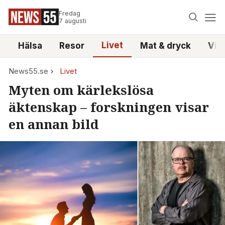
Fredag
7 augusti
Livet
i
Hälsa
Resor
Mat & dryck
Vid
News55.se
Livet
Myten om kärlekslösa
äktenskap – forskningen visar
en annan bild