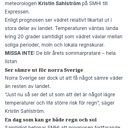
meteorologen
Kristin Sahlström
på SMHI
till
Expressen
.
Enligt prognosen ser vädret relativt likartat ut i
stora delar av landet. Temperaturen väntas landa
kring 20 grader samtidigt som vädret växlar mellan
soliga perioder, moln och lokala regnskurar.
MISSA INTE:
De blir årets sommarpratare – hela
listan
Ser sämre ut för norra Sverige
Norra Sverige ser dock ut att få något sämre väder
än resten av landet.
“Just nu så ser det ut som att det är något lägre
temperaturer och lite större risk för regn”, säger
Kristin Sahlström.
En dag som kan ge både regn och sol
Samtidigt betonar SMHI att prognosen fortfarande