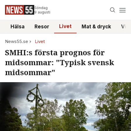
Söndag
9 augusti
Livet
i
Hälsa
Resor
Mat & dryck
Vid
News55.se
Livet
SMHI:s första prognos för
midsommar: "Typisk svensk
midsommar"