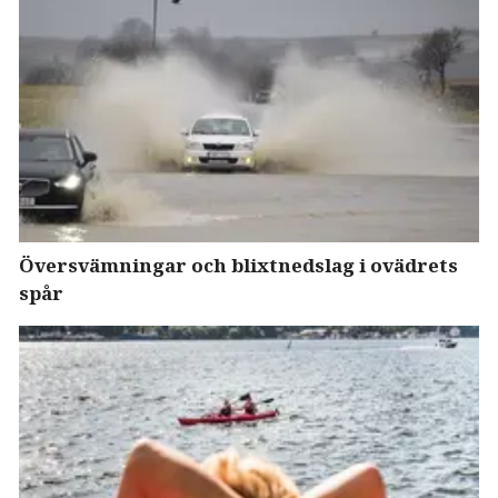
Översvämningar och blixtnedslag i ovädrets
spår