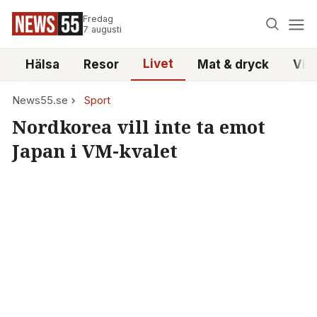
Fredag
7 augusti
Livet
i
Hälsa
Resor
Mat & dryck
Vid
News55.se
Sport
Nordkorea vill inte ta emot
Japan i VM-kvalet