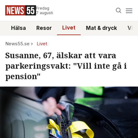
Fredag
7 augusti
Livet
i
Hälsa
Resor
Mat & dryck
Vid
News55.se
Livet
Susanne, 67, älskar att vara
parkeringsvakt: "Vill inte gå i
pension"