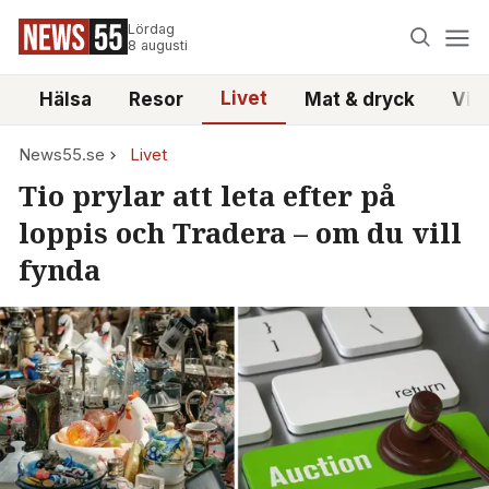
Lördag
8 augusti
Livet
i
Hälsa
Resor
Mat & dryck
Vid
News55.se
Livet
Tio prylar att leta efter på
loppis och Tradera – om du vill
fynda