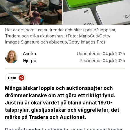
Här är det som just nu trendar och ökar i pris på loppisar,
Tradera och olika akutionshus. (Foto: MarioGuti/Getty
Images Signature och abluecup/Getty Images Pro)
Annika
Uppdaterad:
04 juli 2025
Hjerpe
Publicerad:
04 juli 2025
Dela
Många älskar loppis och auktionssajter och
drömmer kanske om att göra ett riktigt fynd.
Just nu är ökar värdet på bland annat 1970-
talsprylar, glasljusstakar och väggreliefer, det
märks på Tradera och Auctionet.
Det går trender i det mesta, även i vad som kostar