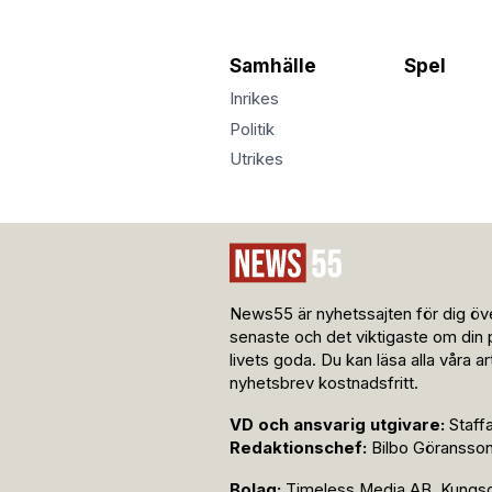
Samhälle
Spel
Inrikes
Politik
Utrikes
News55 är nyhetssajten för dig öve
senaste och det viktigaste om din 
livets goda. Du kan läsa alla våra a
nyhetsbrev kostnadsfritt.
VD och ansvarig utgivare:
Staff
Redaktionschef:
Bilbo Göransso
Bolag:
Timeless Media AB, Kungsga