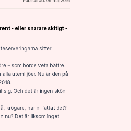
Publicerad:
09 maj 2016
nt - eller snarare skitigt -
teserveringarna sitter
ldre – som borde veta bättre.
 alla utemiljöer. Nu är den på
 2018.
jäl sig. Och det är ingen skön
å, krögare, har ni fattat det?
dan nu? Det är liksom inget