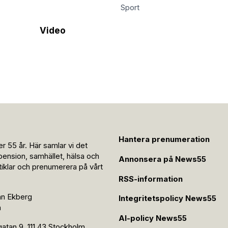
Sport
Video
Hantera prenumeration
r 55 år. Här samlar vi det
pension, samhället, hälsa och
Annonsera på News55
rtiklar och prenumerera på vårt
RSS-information
an Ekberg
Integritetspolicy News55
n
AI-policy News55
tan 9, 111 43 Stockholm