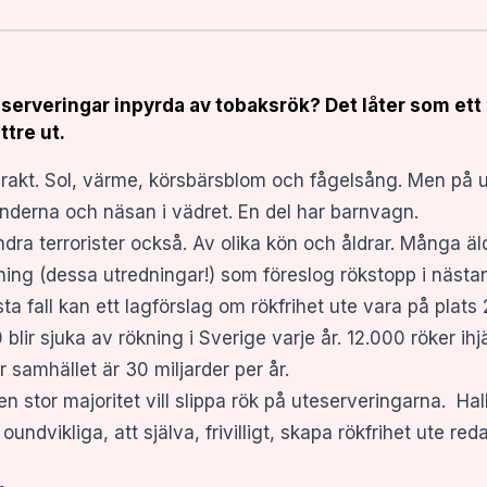
serveringar inpyrda av tobaksrök? Det låter som ett re
ättre ut.
akt. Sol, värme, körsbärsblom och fågelsång. Men på u
änderna och näsan i vädret. En del har barnvagn.
 andra terrorister också. Av olika kön och åldrar. Många ä
ning (dessa utredningar!) som föreslog rökstopp i nästan
sta fall kan ett lagförslag om rökfrihet ute vara på plats
0 blir sjuka av rökning i Sverige varje år. 12.000 röker ih
 samhället är 30 miljarder per år.
n stor majoritet vill slippa rök på uteserveringarna. Hall
oundvikliga, att själva, frivilligt, skapa rökfrihet ute re