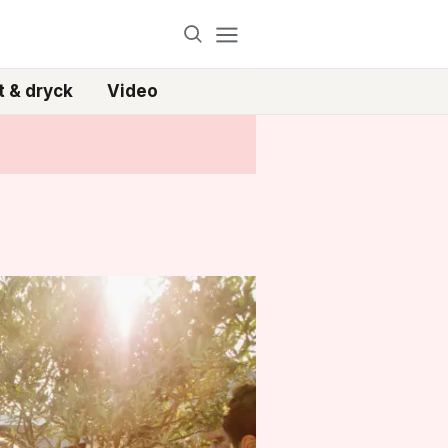
 & dryck
Video