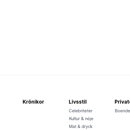
Krönikor
Livsstil
Priva
Celebriteter
Boend
Kultur & nöje
Mat & dryck