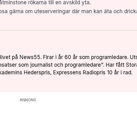
åtminstone rökarna till en avskild yta.
sa gärna om uteserveringar där man kan äta och dricka i 
livet på News55. Firar i år 60 år som programledare. Ut
insatser som journalist och programledare". Har fått Stor
kademins Hederspris, Expressens Radiopris 10 år i rad.
ANNONS