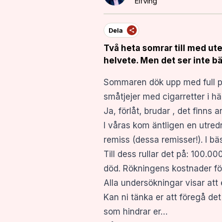
Elfving
Dela
Två heta somrar till med ute
helvete. Men det ser inte b
Sommaren dök upp med full pr
småtjejer med cigarretter i h
Ja, förlåt, brudar , det finns
I våras kom äntligen en utred
remiss (dessa remisser!). I bä
Till dess rullar det på: 100.00
död. Rökningens kostnader för
Alla undersökningar visar att e
Kan ni tänka er att föregå det 
som hindrar er…