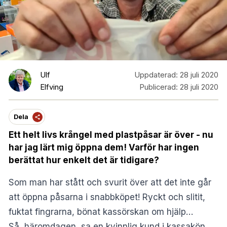
Ulf
Uppdaterad:
28 juli 2020
Elfving
Publicerad:
28 juli 2020
Dela
Ett helt livs krångel med plastpåsar är över - nu
har jag lärt mig öppna dem! Varför har ingen
berättat hur enkelt det är tidigare?
Som man har stått och svurit över att det inte går
att öppna påsarna i snabbköpet! Ryckt och slitit,
fuktat fingrarna, bönat kassörskan om hjälp…
Så, häromdagen, sa en kvinnlig kund i kassakön