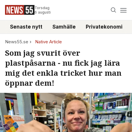
Torsdag
6 augusti
Senaste nytt
Samhälle
Privatekonomi
News55.se
Native Article
Som jag svurit över
plastpåsarna - nu fick jag lära
mig det enkla tricket hur man
öppnar dem!