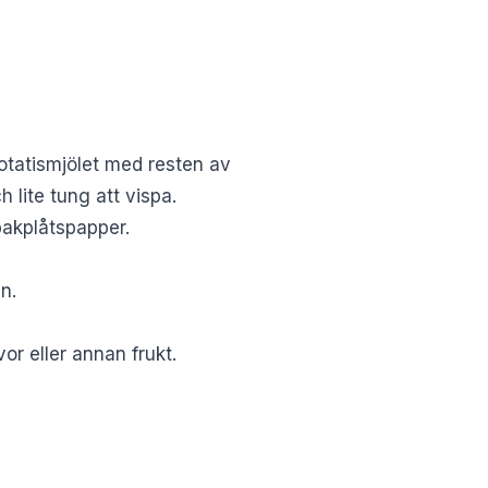
potatismjölet med resten av
lite tung att vispa.
bakplåtspapper.
n.
or eller annan frukt.