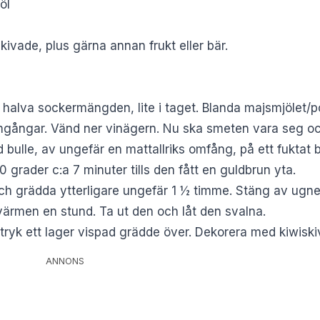
öl
skivade, plus gärna annan frukt eller bär.
tt halva sockermängden, lite i taget. Blanda majsmjölet/
mgångar. Vänd ner vinägern. Nu ska smeten vara seg och 
d bulle, av ungefär en mattallriks omfång, på ett fuktat 
0 grader c:a 7 minuter tills den fått en guldbrun yta.
och grädda ytterligare ungefär 1 ½ timme. Stäng av ugne
värmen en stund. Ta ut den och låt den svalna.
tryk ett lager vispad grädde över. Dekorera med kiwiskiv
ANNONS