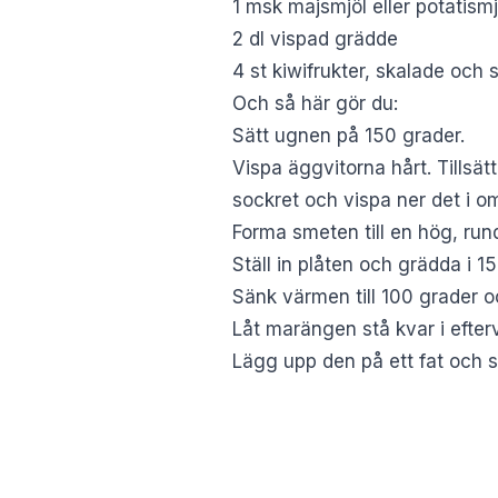
1 msk majsmjöl eller potatismj
2 dl vispad grädde
4 st kiwifrukter, skalade och 
Och så här gör du:
Sätt ugnen på 150 grader.
Vispa äggvitorna hårt. Tillsä
sockret och vispa ner det i o
Forma smeten till en hög, run
Ställ in plåten och grädda i 15
Sänk värmen till 100 grader 
Låt marängen stå kvar i efter
Lägg upp den på ett fat och s