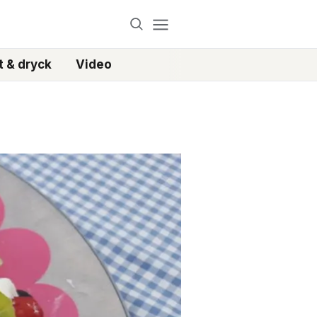
 & dryck
Video