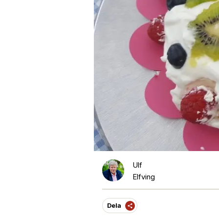
Ulf
Elfving
Dela