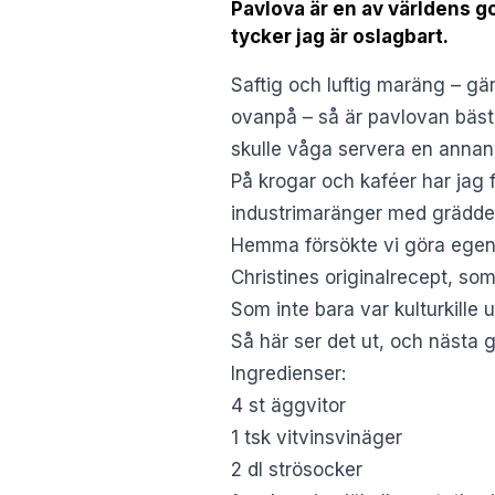
Pavlova är en av världens g
tycker jag är oslagbart.
Saftig och luftig maräng – gä
ovanpå – så är pavlovan bäs
skulle våga servera en annan 
På krogar och kaféer har jag 
industrimaränger med grädde o
Hemma försökte vi göra egen 
Christines originalrecept, som
Som inte bara var kulturkill
Så här ser det ut, och nästa g
Ingredienser:
4 st äggvitor
1 tsk vitvinsvinäger
2 dl strösocker