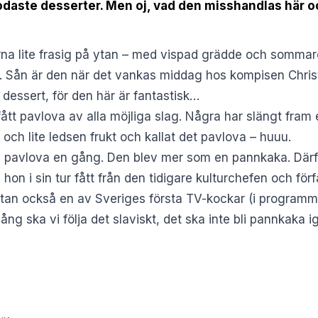
odaste desserter. Men oj, vad den misshandlas här oc
rna lite frasig på ytan – med vispad grädde och sommare
t. Sån är den när det vankas middag hos kompisen Chri
dessert, för den här är fantastisk…
fått pavlova av alla möjliga slag. Några har slängt fra
ch lite ledsen frukt och kallat det pavlova – huuu.
pavlova en gång. Den blev mer som en pannkaka. Därför
 hon i sin tur fått från den tidigare kulturchefen och för
e utan också en av Sveriges första TV-kockar (i program
ång ska vi följa det slaviskt, det ska inte bli pannkaka i