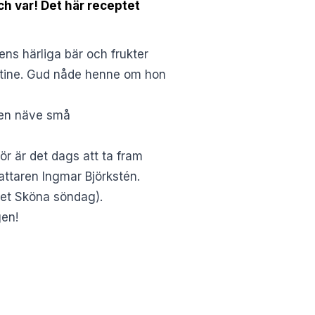
h var! Det här receptet
ns härliga bär och frukter
stine. Gud nåde henne om hon
m en näve små
 är det dags att ta fram
fattaren Ingmar Björkstén.
met Sköna söndag).
gen!