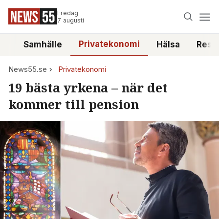
Fredag
7 augusti
Privatekonomi
tt
Samhälle
Hälsa
Reso
News55.se
Privatekonomi
19 bästa yrkena – när det
kommer till pension