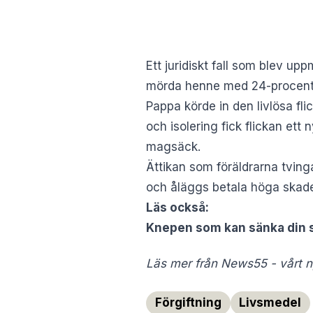
Ett juridiskt fall som blev u
mörda henne med 24-procenti
Pappa körde in den livlösa fli
och isolering fick flickan ett
magsäck.
Ättikan som föräldrarna tving
och åläggs betala höga skadest
Läs också:
Knepen som kan sänka din s
Läs mer från News55 - vårt ny
Förgiftning
Livsmedel