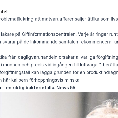
edel
roblematik kring att matvaruaffärer säljer ättika som li
 läkare på Giftinformationscentralen. Varje år ringer run
om svarar på de inkommande samtalen rekommenderar un
ttika från dagligvaruhandeln orsakar allvarliga förgiftning
i munnen och precis vid ingången till luftvägar”, berätta
t förgiftningsfall kan lägga grunden för en produktindra
n här kalibern förhoppningsvis minska.
– en riktig bakteriefälla. News 55