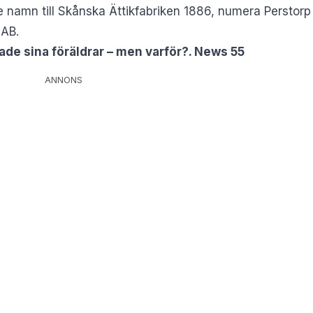
te namn till Skånska Ättikfabriken 1886, numera Perstor
 AB.
de sina föräldrar – men varför?. News 55
ANNONS