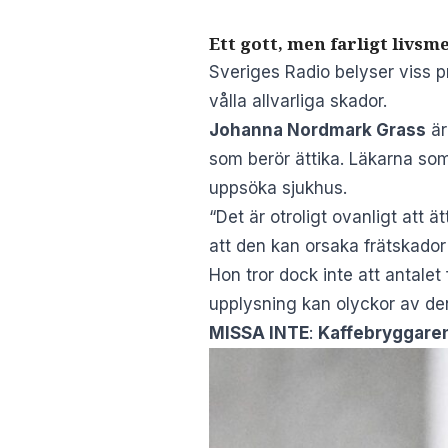
Ett gott, men farligt livsm
Sveriges Radio
belyser viss p
vålla allvarliga skador.
Johanna Nordmark Grass
är
som berör ättika. Läkarna s
uppsöka sjukhus.
“Det är otroligt ovanligt att ä
att den kan orsaka frätskador 
Hon tror dock inte att antale
upplysning kan olyckor av de
MISSA INTE
:
Kaffebryggaren 