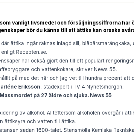
 som vanligt livsmedel och försäljningssiffrorna har 
enskaper bör du känna till att ättika kan orsaka svå
där ättika ingår räknas inlagd sill, blåbärsmarängkaka, di
enligt Recepten.se
.
nskaper har också gjort den till ett populärt rengöri
affebryggare och vattenkokare,
skriver News 55
.
ållit på med det här och jag vet till hundra procent att 
arléne Eriksson
, städexpert i
TV 4 Nyhetsmorgon
.
: Massmordet på 27 äldre och sjuka. News 55
idering av alkohol. Allteftersom alkoholen övergår i ätt
ättiksyra och vatten till ättika.
tansen sedan 1600-talet. Stensmölla Kemiska Tekniska I