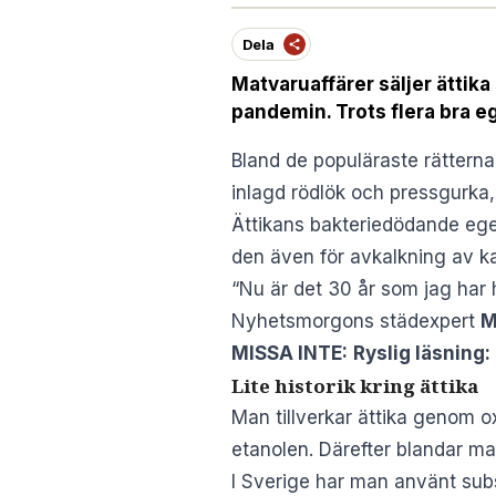
Dela
Matvaruaffärer säljer ättika
pandemin. Trots flera bra eg
Bland de populäraste rätterna 
inlagd rödlök och pressgurka,
Ättikans bakteriedödande ege
den även för avkalkning av k
“Nu är det 30 år som jag har h
Nyhetsmorgons städexpert
M
MISSA INTE:
Ryslig läsning
Lite historik kring ättika
Man tillverkar ättika genom ox
etanolen. Därefter blandar man 
I Sverige har man använt subs