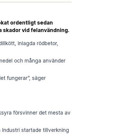
ökat ordentligt sedan
ra skador vid felanvändning.
llkött, inlagda rödbetor,
ngsmedel och många använder
det fungerar”, säger
iksyra försvinner det mesta av
ndustri startade tillverkning