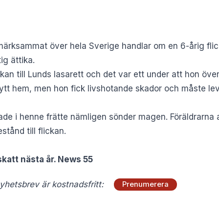
ppmärksammat över hela Sverige handlar om en 6-årig flic
g ättika.
ckan till Lunds lasarett och det var ett under att hon öve
 nytt hem, men hon fick livshotande skador och måste lev
ade i henne frätte nämligen sönder magen. Föräldrarna a
ånd till flickan.
katt nästa år. News 55
hetsbrev är kostnadsfritt:
Prenumerera