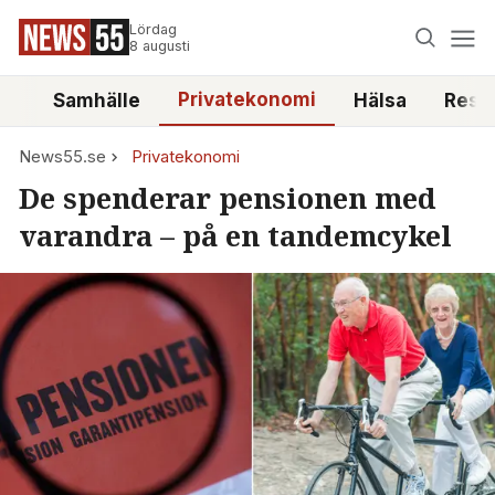
Lördag
8 augusti
Privatekonomi
tt
Samhälle
Hälsa
Reso
News55.se
Privatekonomi
De spenderar pensionen med
varandra – på en tandemcykel