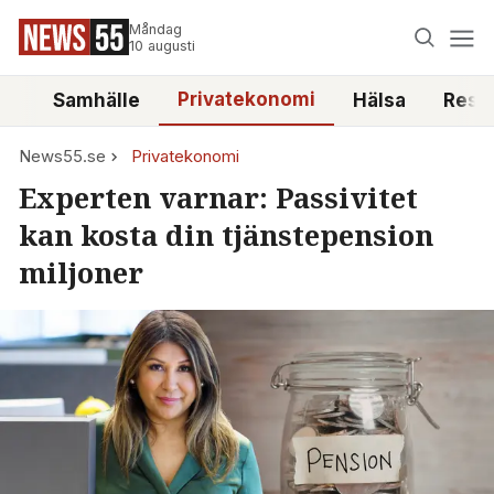
Måndag
10 augusti
Privatekonomi
tt
Samhälle
Hälsa
Reso
News55.se
Privatekonomi
Experten varnar: Passivitet
kan kosta din tjänstepension
miljoner