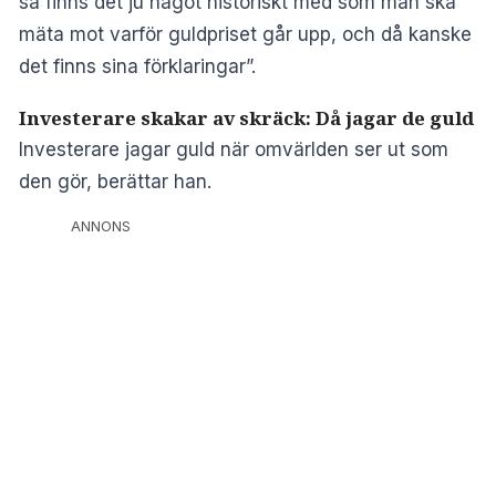
så finns det ju något historiskt med som man ska
mäta mot varför guldpriset går upp, och då kanske
det finns sina förklaringar”.
Investerare skakar av skräck: Då jagar de guld
Investerare jagar guld när omvärlden ser ut som
den gör, berättar han.
ANNONS