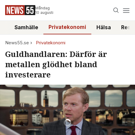
Måndag
10 augusti
Privatekonomi
tt
Samhälle
Hälsa
Reso
News55.se
Privatekonomi
Guldhandlaren: Därför är
metallen glödhet bland
investerare