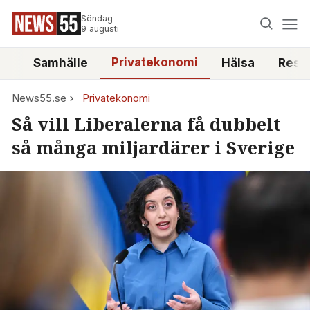
Söndag
9 augusti
Privatekonomi
tt
Samhälle
Hälsa
Reso
News55.se
Privatekonomi
Så vill Liberalerna få dubbelt
så många miljardärer i Sverige