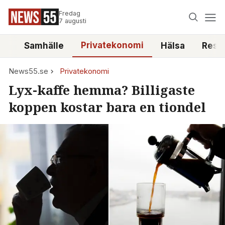
Fredag
7 augusti
Privatekonomi
tt
Samhälle
Hälsa
Reso
News55.se
Privatekonomi
Lyx-kaffe hemma? Billigaste
koppen kostar bara en tiondel