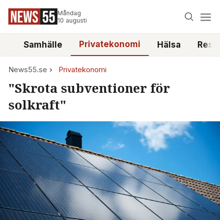
Måndag
10 augusti
Privatekonomi
tt
Samhälle
Hälsa
Reso
News55.se
Privatekonomi
"Skrota subventioner för
solkraft"