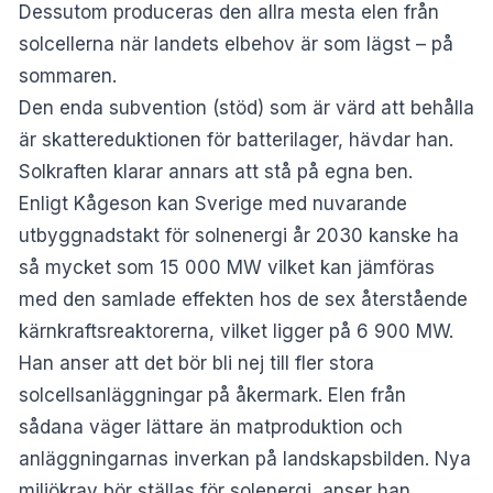
Dessutom produceras den allra mesta elen från
solcellerna när landets elbehov är som lägst – på
sommaren.
Den enda subvention (stöd) som är värd att behålla
är skattereduktionen för batterilager, hävdar han.
Solkraften klarar annars att stå på egna ben.
Enligt Kågeson kan Sverige med nuvarande
utbyggnadstakt för solnenergi år 2030 kanske ha
så mycket som 15 000 MW vilket kan jämföras
med den samlade effekten hos de sex återstående
kärnkrafts­reaktorerna, vilket ligger på 6 900 MW.
Han anser att det bör bli nej till fler stora
solcellsanläggningar på åkermark. Elen från
sådana väger lättare än matproduktion och
anläggningarnas inverkan på landskapsbilden. Nya
miljökrav bör ställas för solenergi, anser han.