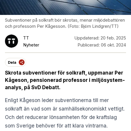
Subventioner på solkraft bör skrotas, menar miljödebattören
och professorn Per Kågesson. (Foto: Björn Lindgren/TT)
TT
Uppdaterad:
20 feb. 2025
Nyheter
Publicerad:
06 okt. 2024
Dela
Skrota subventioner för solkraft, uppmanar Per
Kågeson, pensionerad professor i miljö­system­
analys, på SvD Debatt.
Enligt Kågeson leder subventionerna till mer
solkraft än vad som är samhälls­ekonomiskt vettigt.
Och det reducerar lönsamheten för de kraftslag
som Sverige behöver för att klara vintrarna.