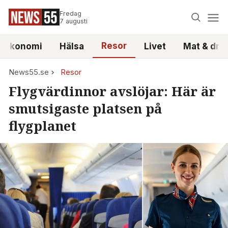
Fredag
7 augusti
Resor
atekonomi
Hälsa
Livet
Mat & dry
News55.se
Resor
Flygvärdinnor avslöjar: Här är
smutsigaste platsen på
flygplanet