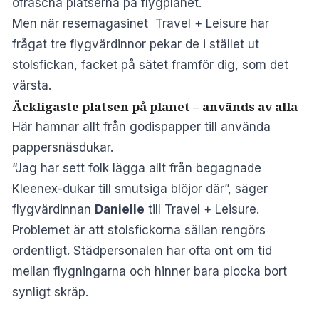
ofräscha platserna på flygplanet.
Men när resemagasinet
Travel + Leisure
har
frågat tre flygvärdinnor pekar de i stället ut
stolsfickan, facket på sätet framför dig, som det
värsta.
Äckligaste platsen på planet – används av alla
Här hamnar allt från godispapper till använda
pappersnäsdukar.
“Jag har sett folk lägga allt från begagnade
Kleenex-dukar till smutsiga blöjor där”, säger
flygvärdinnan
Danielle
till Travel + Leisure.
Problemet är att stolsfickorna sällan rengörs
ordentligt. Städpersonalen har ofta ont om tid
mellan flygningarna och hinner bara plocka bort
synligt skräp.