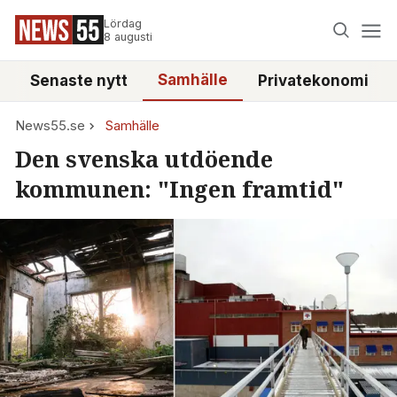
Lördag
8 augusti
Samhälle
Senaste nytt
Privatekonomi
News55.se
Samhälle
Den svenska utdöende
kommunen: "Ingen framtid"