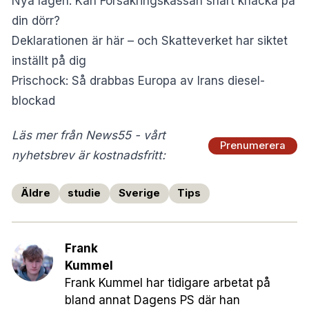
Nya lagen: Kan Försäkringskassan snart knacka på
din dörr?
Deklarationen är här – och Skatteverket har siktet
inställt på dig
Prischock: Så drabbas Europa av Irans diesel-
blockad
Läs mer från News55 - vårt
Prenumerera
nyhetsbrev är kostnadsfritt:
Äldre
studie
Sverige
Tips
Frank
Kummel
Frank Kummel har tidigare arbetat på
bland annat Dagens PS där han