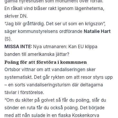
gamla hyreshusen som monument över förfall.
En råkall vind blåser rakt igenom lägenheterna,
skriver
DN
.
“Jag blir gråtfärdig. Det ser ut som en krigszon”,
säger kommunstyrelsens ordförande
Natalie Hart
(S).
MISSA INTE:
Nya utmanaren: Kan EU klippa
banden till amerikanska jättar?
Poäng för att förstöra i kommunen
Ortsbor vittnar om att vandaliseringen sker
systematiskt. Det går rykten om att resor styrs upp
– en sorts vandaliseringsturism där deltagarna
tävlar i förstörelse.
“Om du skiter på golvet så får du poäng, slår du
sönder en ruta får du också poäng. Det började
med att nån sulade in en flaska Koskenkorva