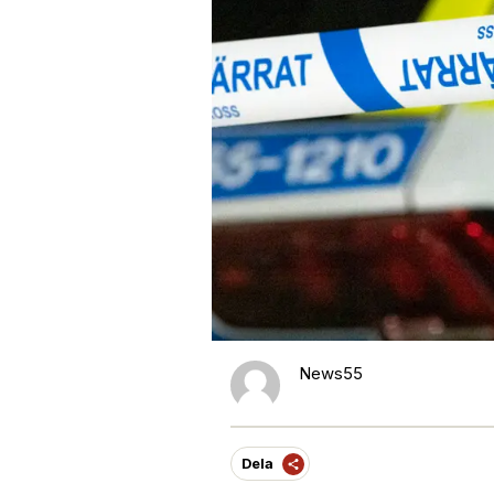
News55
Dela