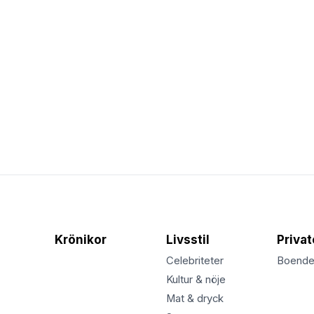
Krönikor
Livsstil
Priva
Celebriteter
Boend
Kultur & nöje
Mat & dryck