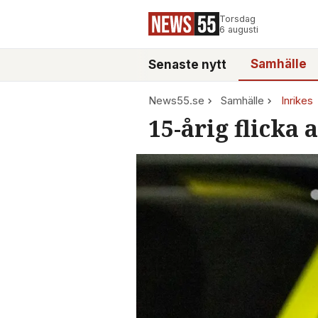
Torsdag
6 augusti
Samhälle
Senaste nytt
News55.se
Samhälle
Inrikes
15-årig flicka