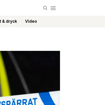
 & dryck
Video