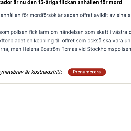
skador är nu den 15-åriga flickan anhållen för mord
 anhållen för mordförsök är sedan offret avlidit av sina 
 som polisen fick larm om händelsen som skett i västra
Aftonbladet en koppling till offret som också ska vara un
jerna, men Helena Boström Tomas vid Stockholmspolise
hetsbrev är kostnadsfritt:
Prenumerera