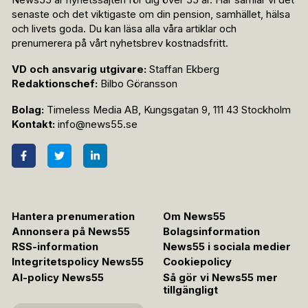
News55 är nyhetssajten för dig över 55 år. Här samlar vi det
senaste och det viktigaste om din pension, samhället, hälsa
och livets goda. Du kan läsa alla våra artiklar och
prenumerera på vårt nyhetsbrev kostnadsfritt.
VD och ansvarig utgivare:
Staffan Ekberg
Redaktionschef:
Bilbo Göransson
Bolag:
Timeless Media AB, Kungsgatan 9, 111 43 Stockholm
Kontakt:
info@news55.se
Hantera prenumeration
Om News55
Annonsera på News55
Bolagsinformation
RSS-information
News55 i sociala medier
Integritetspolicy News55
Cookiepolicy
AI-policy News55
Så gör vi News55 mer
tillgängligt