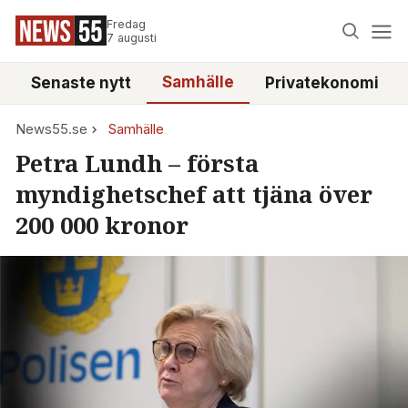
Fredag
7 augusti
Samhälle
Senaste nytt
Privatekonomi
News55.se
Samhälle
Petra Lundh – första
myndighetschef att tjäna över
200 000 kronor