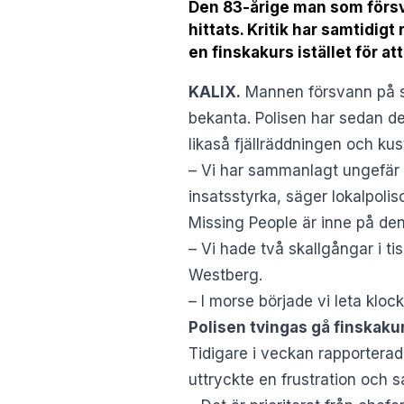
Den 83-årige man som försv
hittats. Kritik har samtidig
en finskakurs istället för at
KALIX.
Mannen försvann på s
bekanta. Polisen har sedan d
likaså fjällräddningen och ku
– Vi har sammanlagt ungefär
insatsstyrka, säger lokalpoli
Missing People är inne på de
– Vi hade två skallgångar i t
Westberg.
– I morse började vi leta kloc
Polisen tvingas gå finskakurs
Tidigare i veckan rapportera
uttryckte en frustration och s