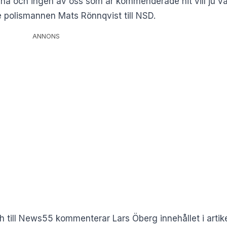
erna och ingen av oss som är kommenderade hit vill ju var
de polismannen Mats Rönnqvist till NSD.
ANNONS
h till News55 kommenterar Lars Öberg innehållet i artike