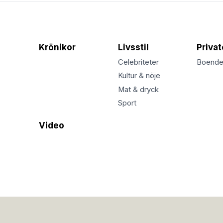
Krönikor
Livsstil
Priva
Celebriteter
Boend
Kultur & nöje
Mat & dryck
Sport
Video