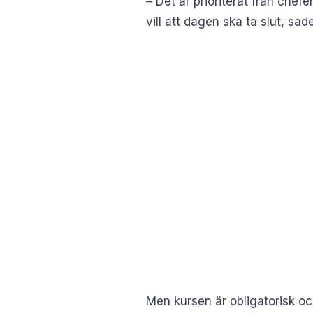
– Det är prioriterat från chef
vill att dagen ska ta slut, sa
Men kursen är obligatorisk oc