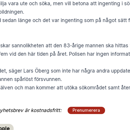
ilja vara ute och söka, men vill betona att ingenting i 
ildningen.
d sedan länge och det var ingenting som på något sätt 
skar sannolikheten att den 83-årige mannen ska hittas v
fem vid den här tiden på året. Polisen har ingen informat
et, säger Lars Öberg som inte har några andra uppdater
annen spårlöst försvunnen.
xälven och man kommer att utöka sökområdet samt åter
hetsbrev är kostnadsfritt:
Prenumerera
ople