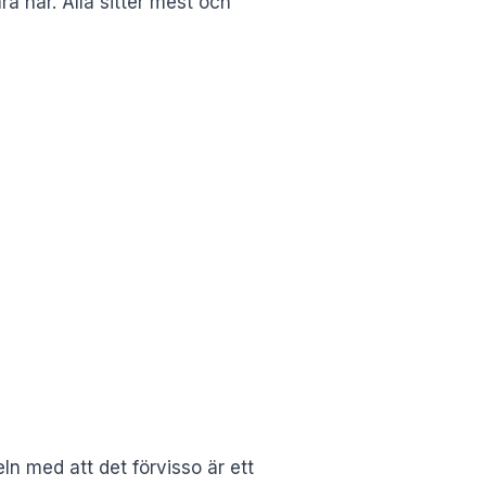
a här. Alla sitter mest och
ln med att det förvisso är ett