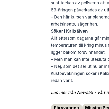
sunt tecken av poliserna att v
83-åringen påverkades av utb
– Den här kursen var planera
arbetsinsats, säger han.
Söker i Kalixälven
Allt eftersom dagarna går min
temperaturen till kring minus 
ligger bakom försvinnandet.
– Men man kan inte utesluta d
– Nej, som det ser ut nu är m
Kustbevakningen söker i Kali
redan varit.
Läs mer från News55 - vårt ny
Försvunnen
Missing Pe