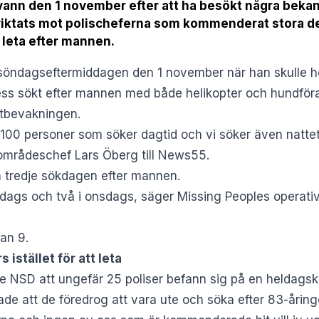
ann den 1 november efter att ha besökt några bekant
t riktats mot polischeferna som kommenderat stora de
t leta efter mannen.
öndagseftermiddagen den 1 november när han skulle he
ess sökt efter mannen med både helikopter och hundför
stbevakningen.
 100 personer som söker dagtid och vi söker även natt
sområdeschef Lars Öberg till News55.
n tredje sökdagen efter mannen.
isdags och två i onsdags, säger Missing Peoples operat
kan 9.
 istället för att leta
de
NSD
att ungefär 25 poliser befann sig på en heldagsk
ade att de föredrog att vara ute och söka efter 83-åring