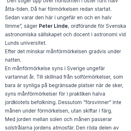
“Den stiger upp över horisonten i öster runt halv
åtta-tiden. Då har förmörkelsen redan startat.
Sedan varar den här i ungefär en och en halv
timme”, säger
Peter Linde
, ordförande för Svenska
astronomiska sällskapet och docent i astronomi vid
Lunds universitet.
Efter det minskar månförmörkelsen gradvis under
natten.
En månförmörkelse syns i Sverige ungefär
vartannat år. Till skillnad från solförmörkelser, som
bara är synliga på begränsade platser när de sker,
syns månförmörkelser för i praktiken halva
jordklotets befolkning. Dessutom ”försvinner” inte
månen under förmörkelsen, utan skiftar i färg.
Med jorden mellan solen och månen passerar
solstrålarna jordens atmosfär. Den röda delen av