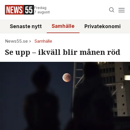
Fredag
7 augusti
Samhälle
Senaste nytt
Privatekonomi
News55.se
Samhälle
Se upp – ikväll blir månen röd