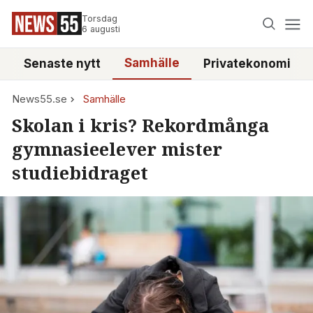
Torsdag
6 augusti
Samhälle
Senaste nytt
Privatekonomi
News55.se
Samhälle
Skolan i kris? Rekordmånga
gymnasieelever mister
studiebidraget