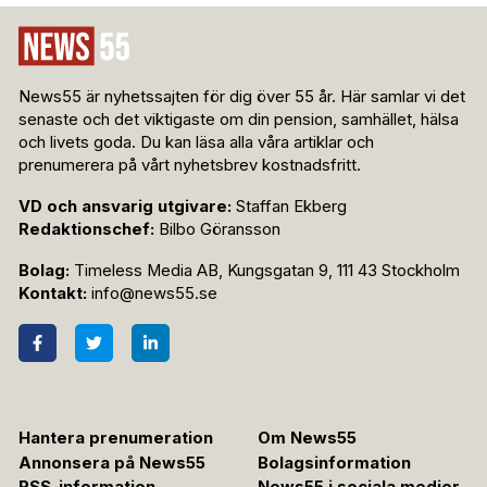
News55 är nyhetssajten för dig över 55 år. Här samlar vi det
senaste och det viktigaste om din pension, samhället, hälsa
och livets goda. Du kan läsa alla våra artiklar och
prenumerera på vårt nyhetsbrev kostnadsfritt.
VD och ansvarig utgivare:
Staffan Ekberg
Redaktionschef:
Bilbo Göransson
Bolag:
Timeless Media AB, Kungsgatan 9, 111 43 Stockholm
Kontakt:
info@news55.se
Hantera prenumeration
Om News55
Annonsera på News55
Bolagsinformation
RSS-information
News55 i sociala medier