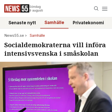
Söndag
9 augusti
Samhälle
Senaste nytt
Privatekonomi
News55.se
Samhälle
Socialdemokraterna vill införa
intensivsvenska i småskolan