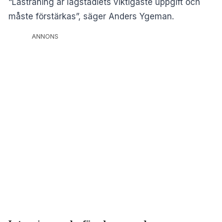
“Lästräning är lågstadiets viktigaste uppgift och
måste förstärkas”, säger Anders Ygeman.
ANNONS