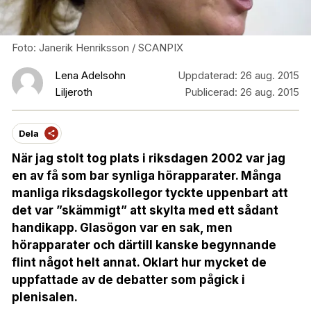
Foto: Janerik Henriksson / SCANPIX
Lena Adelsohn
Uppdaterad:
26 aug. 2015
Liljeroth
Publicerad:
26 aug. 2015
Dela
När jag stolt tog
plats i riksdagen 2002 var jag
en av få som bar synliga hörapparater. M
ånga
manliga riksdagskollegor tyckte uppenbart att
det var ”skämmigt” att skylta med ett sådant
handikapp. Glasögon var en sak, men
hörapparater och därtill kanske begynnande
flint något helt annat. Oklart hur mycket de
uppfattade av de debatter som pågick i
plenisalen.