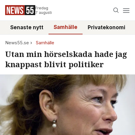
Fredag
7 augusti
Samhälle
Senaste nytt
Privatekonomi
News55.se
Samhälle
Utan min hörselskada hade jag
knappast blivit politiker