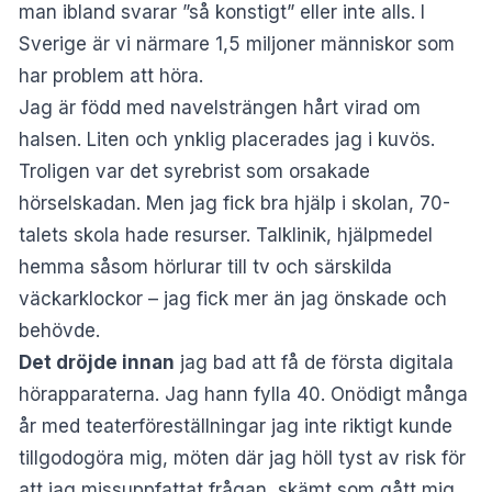
man ibland svarar ”så konstigt” eller inte alls. I
Sverige är vi närmare 1,5 miljoner människor som
har problem att höra.
Jag är född med navelsträngen hårt virad om
halsen. Liten och ynklig placerades jag i kuvös.
Troligen var det syrebrist som orsakade
hörselskadan.
Men jag fick bra hjälp i skolan, 70-
talets skola hade resurser. Talklinik, hjälpmedel
hemma såsom hörlurar till tv och särskilda
väckarklockor – jag fick mer än jag önskade och
behövde.
Det dröjde innan
jag bad att få de första digitala
hörapparaterna. Jag hann fylla 40. Onödigt många
år med teaterföreställningar jag inte riktigt kunde
tillgodogöra mig, möten där jag höll tyst av risk för
att jag missuppfattat frågan, skämt som gått mig