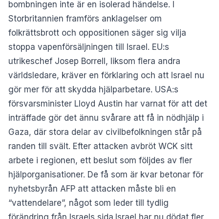
bombningen inte är en isolerad händelse. I
Storbritannien framförs anklagelser om
folkrättsbrott och oppositionen säger sig vilja
stoppa vapenförsäljningen till Israel. EU:s
utrikeschef Josep Borrell, liksom flera andra
världsledare, kräver en förklaring och att Israel nu
gör mer för att skydda hjälparbetare. USA:s
försvarsminister Lloyd Austin har varnat för att det
inträffade gör det ännu svårare att få in nödhjälp i
Gaza, där stora delar av civilbefolkningen står på
randen till svält. Efter attacken avbröt WCK sitt
arbete i regionen, ett beslut som följdes av fler
hjälporganisationer. De få som är kvar betonar för
nyhetsbyrån AFP att attacken måste bli en
“vattendelare”, något som leder till tydlig
förändring från Israels sida.Israel har nu dödat fler