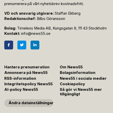
prenumerera på vårt nyhetsbrev kostnadsfritt.
VD och ansvarig utgivare:
Staffan Ekberg
Redaktionschef:
Bilbo Göransson
Bolag:
Timeless Media AB, Kungsgatan 9, 111 43 Stockholm
Kontakt:
info@news55.se
Hantera prenumeration
Om News55
Annonsera på News55
Bolagsinformation
RSS-information
News55 i sociala medier
Integritetspolicy News55
Cookiepolicy
AI-policy News55
Så gör vi News55 mer
tillgängligt
Ändra datainställningar