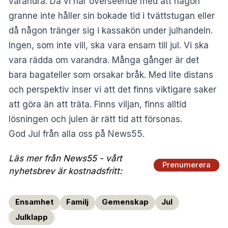
varandra. Då vi har överseende med att någon
granne inte håller sin bokade tid i tvättstugan eller
då någon tränger sig i kassakön under julhandeln.
Ingen, som inte vill, ska vara ensam till jul. Vi ska
vara rädda om varandra. Många gånger är det
bara bagateller som orsakar bråk. Med lite distans
och perspektiv inser vi att det finns viktigare saker
att göra än att träta. Finns viljan, finns alltid
lösningen och julen är rätt tid att försonas.
God Jul från alla oss på News55.
Läs mer från News55 - vårt
Prenumerera
nyhetsbrev är kostnadsfritt:
Ensamhet
Familj
Gemenskap
Jul
Julklapp