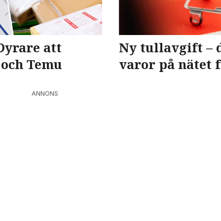
Dyrare att
Ny tullavgift – 
n och Temu
varor på nätet 
ANNONS