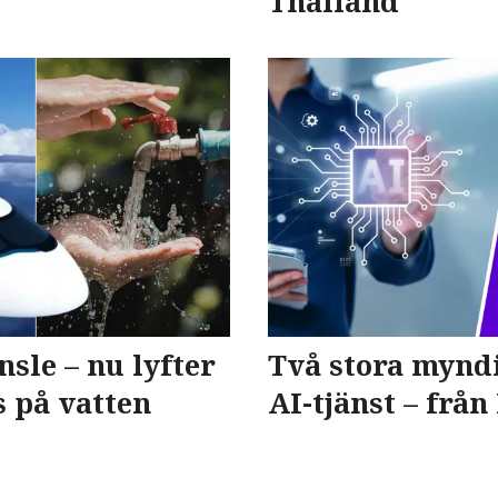
Thailand
sle – nu lyfter
Två stora myndi
s på vatten
AI-tjänst – från