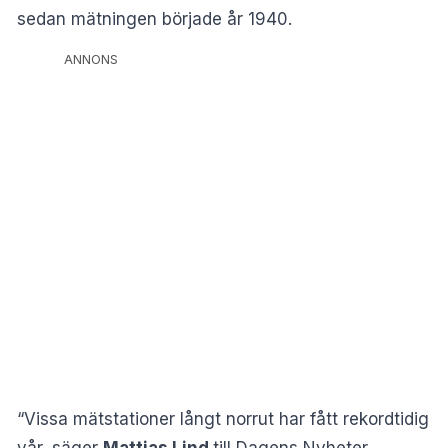
sedan mätningen började år 1940.
ANNONS
“Vissa mätstationer långt norrut har fått rekordtidig
vår, säger
Mattias Lind
till
Dagens Nyheter
.