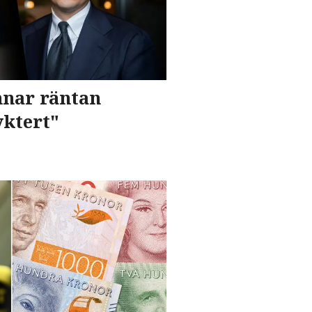
nar räntan
yktert"