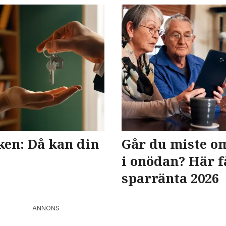
ken: Då kan din
Går du miste o
i onödan? Här f
sparränta 2026
ANNONS