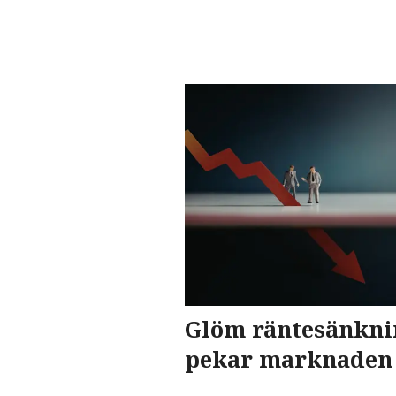
Glöm räntesänknin
pekar marknaden 