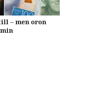
till – men oron
omin