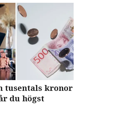
m tusentals kronor
år du högst