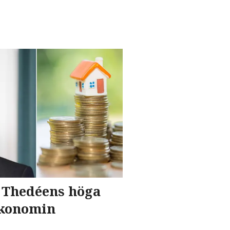
k Thedéens höga
ekonomin