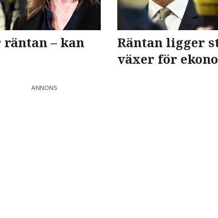
 räntan – kan
Räntan ligger s
växer för ekon
ANNONS