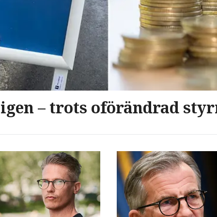
 igen – trots oförändrad sty