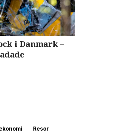
ock i Danmark –
skadade
tekonomi
Resor
e