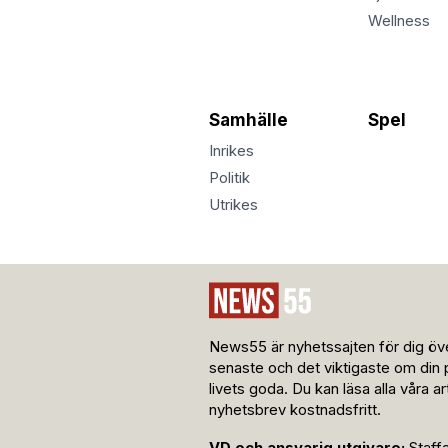
Wellness
Samhälle
Spel
Inrikes
Politik
Utrikes
News55 är nyhetssajten för dig öve
senaste och det viktigaste om din 
livets goda. Du kan läsa alla våra a
nyhetsbrev kostnadsfritt.
VD och ansvarig utgivare:
Staff