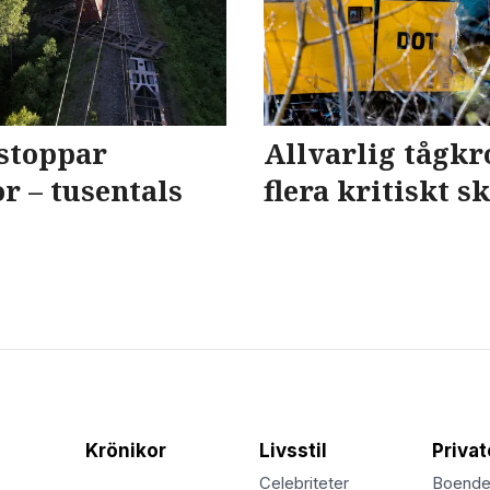
stoppar
Allvarlig tågkr
or – tusentals
flera kritiskt 
Krönikor
Livsstil
Priva
Celebriteter
Boend