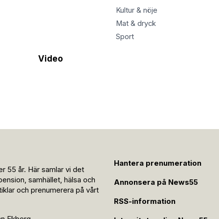
Kultur & nöje
Mat & dryck
Sport
Video
Hantera prenumeration
r 55 år. Här samlar vi det
pension, samhället, hälsa och
Annonsera på News55
rtiklar och prenumerera på vårt
RSS-information
an Ekberg