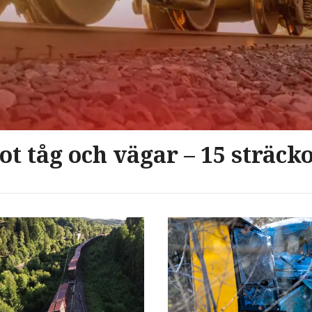
t tåg och vägar – 15 sträck