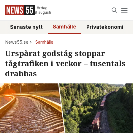
Lördag
8 augusti
Samhälle
Senaste nytt
Privatekonomi
News55.se
Samhälle
Urspårat godståg stoppar
tågtrafiken i veckor – tusentals
drabbas