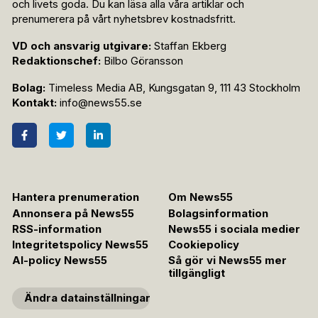
och livets goda. Du kan läsa alla våra artiklar och
prenumerera på vårt nyhetsbrev kostnadsfritt.
VD och ansvarig utgivare:
Staffan Ekberg
Redaktionschef:
Bilbo Göransson
Bolag:
Timeless Media AB, Kungsgatan 9, 111 43 Stockholm
Kontakt:
info@news55.se
Hantera prenumeration
Om News55
Annonsera på News55
Bolagsinformation
RSS-information
News55 i sociala medier
Integritetspolicy News55
Cookiepolicy
AI-policy News55
Så gör vi News55 mer
tillgängligt
Ändra datainställningar