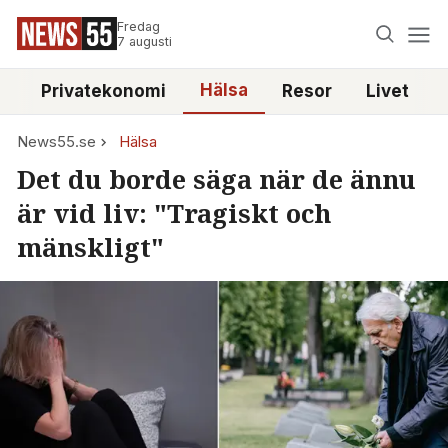
Fredag
7 augusti
Hälsa
e
Privatekonomi
Resor
Livet
News55.se
Hälsa
Det du borde säga när de ännu
är vid liv: "Tragiskt och
mänskligt"