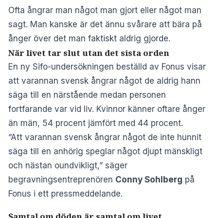
Ofta ångrar man något man gjort eller något man
sagt. Man kanske är det ännu svårare att bära på
ånger över det man faktiskt aldrig gjorde.
När livet tar slut utan det sista orden
En ny Sifo-undersökningen beställd av
Fonus
visar
att varannan svensk ångrar något de aldrig hann
säga till en närstående medan personen
fortfarande var vid liv. Kvinnor känner oftare ånger
än män, 54 procent jämfört med 44 procent.
“Att varannan svensk ångrar något de inte hunnit
säga till en anhörig speglar något djupt mänskligt
och nästan oundvikligt,” säger
begravningsentreprenören
Conny Sohlberg
på
Fonus i ett pressmeddelande.
Samtal om döden är samtal om livet