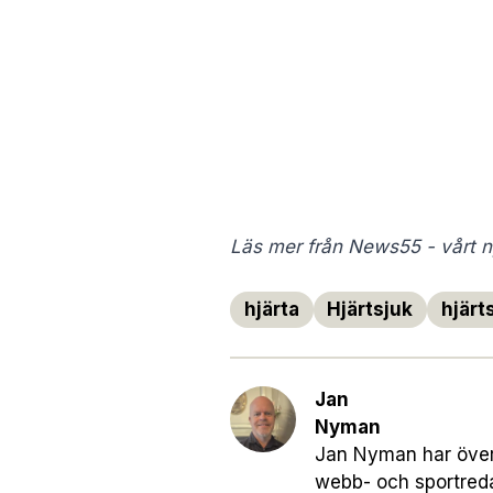
Läs mer från News55 - vårt ny
hjärta
Hjärtsjuk
hjärt
Jan
Nyman
Jan Nyman har över 
webb- och sportreda