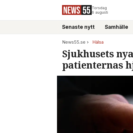
Torsdag
6 augusti
Senaste nytt
Samhälle
News55.se
Hälsa
Sjukhusets ny
patienternas h