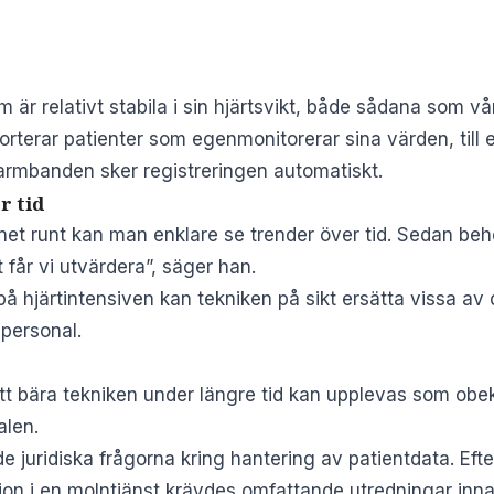
m är relativt stabila i sin hjärtsvikt, både sådana som 
porterar patienter som egenmonitorerar sina värden, till 
armbanden sker registreringen automatiskt.
r tid
net runt kan man enklare se trender över tid. Sedan be
 får vi utvärdera”, säger han.
på hjärtintensiven kan tekniken på sikt ersätta vissa av
personal.
Att bära tekniken under längre tid kan upplevas som ob
alen.
e juridiska frågorna kring hantering av patientdata. E
tion i en molntjänst krävdes omfattande utredningar inna