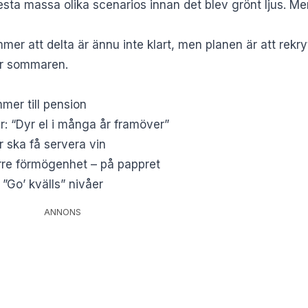
sta massa olika scenarios innan det blev grönt ljus. Men
r att delta är ännu inte klart, men planen är att rekry
ter sommaren.
mer till pension
: “Dyr el i många år framöver”
er ska få servera vin
rre förmögenhet – på pappret
l ”Go’ kvälls” nivåer
ANNONS