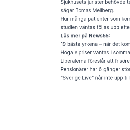
Sjukhusets jurister behövde te
säger Tomas Mellberg.
Hur många patienter som komme
studien väntas följas upp ef
Läs mer på News55:
19 bästa yrkena – när det kom
Höga elpriser väntas i sommar
Liberalerna föreslår att frisör
Pensionärer har 6 gånger stö
”Sverige Live” når inte upp til