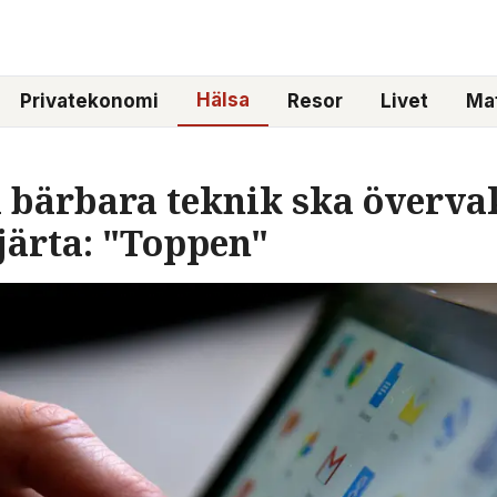
Hälsa
Privatekonomi
Resor
Livet
Mat
a bärbara teknik ska överva
järta: "Toppen"