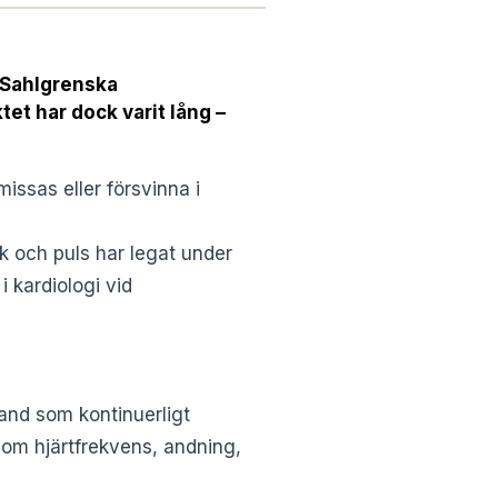
u Sahlgrenska
tet har dock varit lång –
issas eller försvinna i
ck och puls har legat under
i kardiologi vid
band som kontinuerligt
t om hjärtfrekvens, andning,