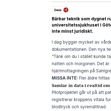
Dela
Bärbar teknik som dygnet ru
universitetssjukhuset i Göte
inte minst juridiskt.
I dag bygger mycket av vården
dokumentationen. Den nya tek
“Tänk om du i stället kunde ta
natten och morgonen. Det är 
hjärtmottagningen på Sahlgren
MISSA INTE:
Fler äldre hitt
Samlar in data i realtid om
Pilotprojektet går ut på att p
registrerar kroppens vitala fu
blodtryck och syremättnad.