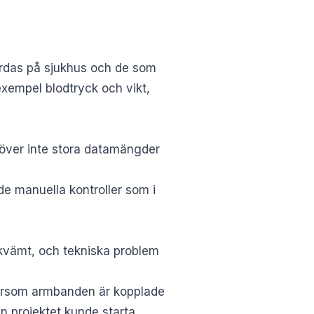
vårdas på sjukhus och de som
exempel blodtryck och vikt,
höver inte stora datamängder
 de manuella kontroller som i
ekvämt, och tekniska problem
ftersom armbanden är kopplade
n projektet kunde starta.