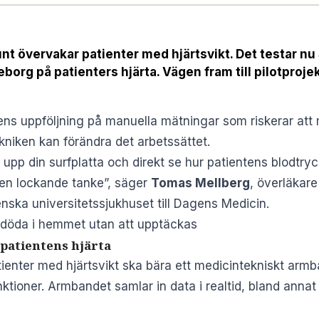
nt övervakar patienter med hjärtsvikt. Det testar n
borg på patienters hjärta. Vägen fram till pilotprojek
s uppföljning på manuella mätningar som riskerar att m
niken kan förändra det arbetssättet.
 upp din surfplatta och direkt se hur patientens blodtry
en lockande tanke”, säger
Tomas Mellberg
, överläkare 
ska universitetssjukhuset till
Dagens Medicin
.
as döda i hemmet utan att upptäckas
 patientens hjärta
atienter med hjärtsvikt ska bära ett medicintekniskt arm
nktioner. Armbandet samlar in data i realtid, bland anna